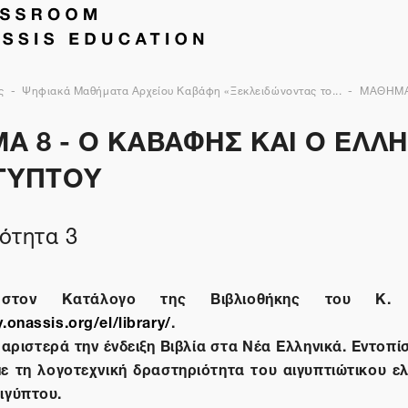
ς
Ψηφιακά Μαθήματα Αρχείου Καβάφη «Ξεκλειδώνοντας το...
ΜΑΘΗΜΑ
Α 8 - Ο ΚΑΒΑΦΗΣ ΚΑΙ Ο ΕΛΛ
ΙΓΥΠΤΟΥ
ότητα 3
 στον Κατάλογο της Βιβλιοθήκης του Κ.
y.onassis.org/el/library/
.
 αριστερά την ένδειξη Βιβλία στα Νέα Ελληνικά. Εντοπί
με τη λογοτεχνική δραστηριότητα του αιγυπτιώτικου ε
Αιγύπτου.