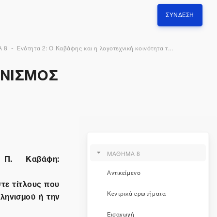
ΣΎΝΔΕΣΗ
 8
Ενότητα 2: Ο Καβάφης και η λογοτεχνική κοινότητα τ...
ΗΝΙΣΜΟΣ
ΜΑΘΗΜΑ 8
 Π. Καβάφη:
Αντικείμενο
στε τίτλους που
Κεντρικά ερωτήματα
λληνισμού ή την
Εισαγωγή