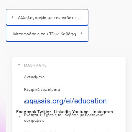
Αλληλογραφία με τον εκδοτικό οίκο The Hogarth Press
Μεταπήδηση σε...
Μεταφράσεις του Τζων Καβάφη
ΜΑΘΗΜΑ 10
Αντικείμενο
η εκπαίδευση συνεχίζεται...
Κεντρικά ερωτήματα
onassis.org/el/education
Εισαγωγή
Facebook
Twitter
Linkedin
Youtube
Instagram
Ενότητα 1: Σχέσεις του Καβάφη με Βρετανούς
συγγραφείς