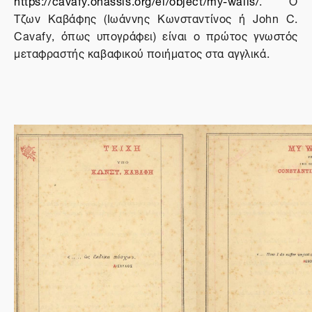
https://cavafy.onassis.org/el/object/my-walls/
. O
Τζων Καβάφης (Ιωάννης Κωνσταντίνος ή John C.
Cavafy, όπως υπογράφει) είναι ο πρώτος γνωστός
μεταφραστής καβαφικού ποιήματος στα αγγλικά.