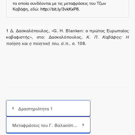
τα οποία συνδέονται με τις μεταφράσεις του Τζων
Καβάφη, εδώ:
http://bit.ly/3vkKxP8
.
1
Δ. Δασκαλόπουλος, «
G
.
H
.
Blanken
: ο πρώτος Ευρωπαίος
καβαφιστής», στο: Δασκαλόπουλος,
Κ. Π. Καβάφης: Η
ποίηση και η ποιητική του
,
ό.π
., σ. 108.
Δραστηριότητα 1
Μεταπήδηση σε...
Μεταφράσεις του Γ. Βαλασόπουλου