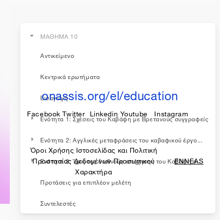
ΜΑΘΗΜΑ 10
Αντικείμενο
η εκπαίδευση συνεχίζεται...
Κεντρικά ερωτήματα
onassis.org/el/education
Εισαγωγή
Facebook
Twitter
Linkedin
Youtube
Instagram
Ενότητα 1: Σχέσεις του Καβάφη με Βρετανούς συγγραφείς
Ενότητα 2: Αγγλικές μεταφράσεις του καβαφικού έργο...
Όροι Χρήσης Ιστοσελίδας και Πολιτική
made by
Προστασίας Δεδομένων Προσωπικού
ENNEAS
Ενότητα 3: Ίχνη της διεθνούς απήχησης του Καβάφη σ...
Χαρακτήρα
Προτάσεις για επιπλέον μελέτη
Συντελεστές