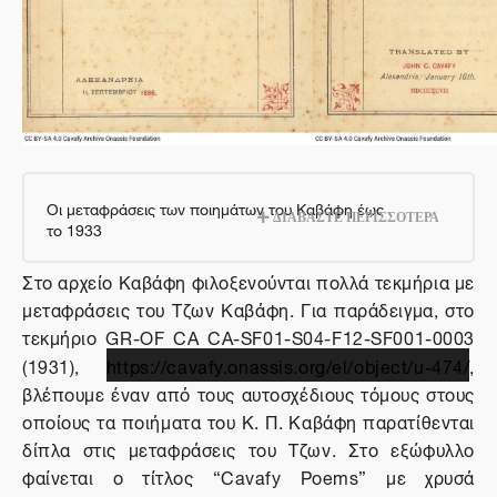
Οι μεταφράσεις των ποιημάτων του Καβάφη έως
ΔΙΑΒΑΣΤΕ ΠΕΡΙΣΣΟΤΕΡΑ
το 1933
Στο αρχείο Καβάφη φιλοξενούνται πολλά τεκμήρια με
μεταφράσεις του Τζων Καβάφη. Για παράδειγμα, στο
τεκμήριο GR-OF CA CA-SF01-S04-F12-SF001-0003
(1931),
https://cavafy.onassis.org/el/object/u-474/
,
βλέπουμε έναν από τους αυτοσχέδιους τόμους στους
οποίους τα ποιήματα του Κ. Π. Καβάφη παρατίθενται
δίπλα στις μεταφράσεις του Τζων. Στο εξώφυλλο
φαίνεται ο τίτλος “Cavafy Poems” με χρυσά