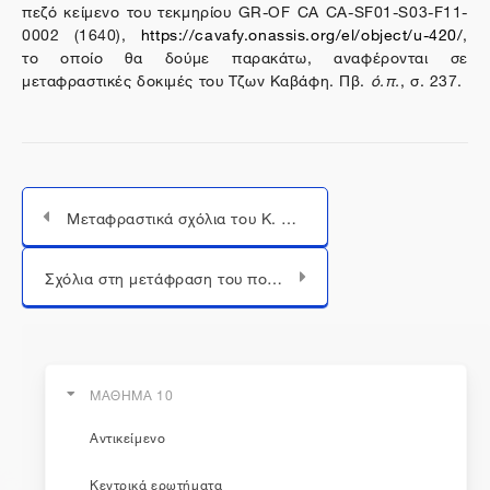
πεζό κείμενο του τεκμηρίου GR-OF CA CA-SF01-S03-F11-
0002 (1640),
https://cavafy.onassis.org/el/object/u-420/
,
το οποίο θα δούμε παρακάτω, αναφέρονται σε
μεταφραστικές δοκιμές του Τζων Καβάφη. Πβ.
ό.π.
, σ. 237.
Μεταφραστικά σχόλια του Κ. Π. Καβάφη
Μεταπήδηση σε...
Σχόλια στη μετάφραση του ποιήματος «Πρόσθεσις»
ΜΑΘΗΜΑ 10
Αντικείμενο
η εκπαίδευση συνεχίζεται...
Κεντρικά ερωτήματα