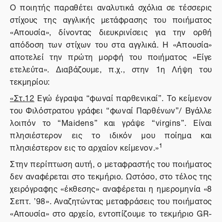
Ο ποιητής παραθέτει αναλυτικά σχόλια σε τέσσερις
στίχους της αγγλικής μετάφρασης του ποιήματος
«Απουσία», δίνοντας διευκρινίσεις για την ορθή
απόδοση των στίχων του στα αγγλικά. Η «Απουσία»
αποτελεί την πρώτη μορφή του ποιήματος «Είγε
ετελεύτα». Διαβάζουμε, π.χ., στην 1η Λήψη του
τεκμηρίου:
«Στ.12
Εγώ έγραψα “φωναί παρθενικαί”. Το κείμενον
του Φιλόστρατου γράφει “φωναί Παρθένων”/ Βγάλλε
λοιπόν το “Maidens” και γράψε “virgins”. Είναι
πλησιέστερον εις το ιδικόν μου ποίημα και
1
πλησιέστερον εις το αρχαίον κείμενον.»
Στην περίπτωση αυτή, ο μεταφραστής του ποιήματος
δεν αναφέρεται στο τεκμήριο. Ωστόσο, στο τέλος της
χειρόγραφης «έκθεσης» αναφέρεται η ημερομηνία «8
Σεπτ. ’98». Αναζητώντας μεταφράσεις του ποιήματος
«Απουσία» στο αρχείο, εντοπίζουμε το τεκμήριο GR-