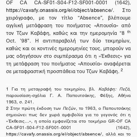
OF CA CA-SF01-S04-F12-SF001-0001 (1642),
https://cavafy.onassis.org/el/object/absence/
. Στο
χειρόγραφο, με τον τίτλο “Absence”, βλέπουμε
αγγλική μετάφραση του ποιήματος «Απουσία» από
th
τον Τζων Καβάφη, καθώς και την ημερομηνία “8
Oct. ’98”. Η αντιπαραβολή των δύο τεκμηρίων,
καθώς και οι κοντινές ημερομηνίες τους, μπορούν να
μας οδηγήσουν στο συμπέρασμα ότι η «Έκθεσις» για
τη μετάφραση του ποιήματος «Απουσία» αναφέρεται
2
σε μεταφραστική προσπάθεια του Τζων Καβάφη.
1
Για τη μεταγραφή του τεκμηρίου, βλ.
Καβάφη: Πεζά
,
παρουσίαση-σχόλια Γ. Α. Παπουτσάκης, Φέξης, Αθήνα
1963, σ. 241.
2
Στην πρώτη έκδοση των
Πεζών
, το 1963, ο Παπουτσάκης
σημειώνει πως δεν χωρά αμφιβολία για το γεγονός ότι η
«Έκθεσις…», η οποία εμφανίζεται στο τεκμήριο GR-OF CA
CA-SF01-S04-F12-SF001-0001 (1642),
https://cavafy.onassis.org/el/object/absence/
, αλλά και το