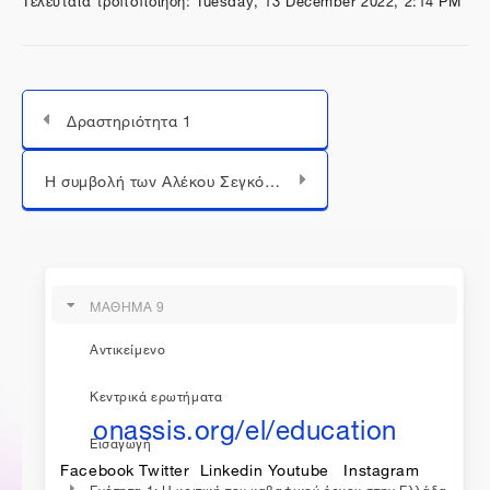
Δραστηριότητα 1
Μεταπήδηση σε...
Η συμβολή των Αλέκου Σεγκόπουλου και Ρίκας Σεγκοπούλου
ΜΑΘΗΜΑ 9
η εκπαίδευση συνεχίζεται...
Αντικείμενο
Κεντρικά ερωτήματα
onassis.org/el/education
Εισαγωγή
Facebook
Twitter
Linkedin
Youtube
Instagram
Ενότητα 1: Η κριτική του καβαφικού έργου στην Ελλάδα