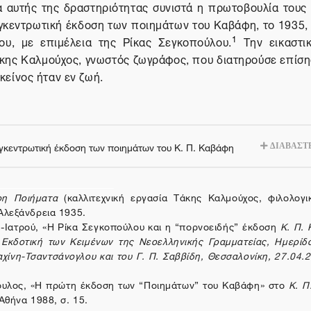
αυτής της δραστηριότητας συνιστά η πρωτοβουλία τους
γκεντρωτική έκδοση των ποιημάτων του Καβάφη, το 1935, 
1
ου, με επιμέλεια της Ρίκας Σεγκοπούλου.
Την εικαστικ
κης Καλμούχος, γνωστός ζωγράφος, που διατηρούσε επίσης
είνος ήταν εν ζωή.
γκεντρωτική έκδοση των ποιημάτων του Κ. Π. Καβάφη
ΔΙΑΒΑΣΤΕ
φη Ποιήματα
(καλλιτεχνική εργασία Τάκης Καλμούχος, φιλολογι
Αλεξάνδρεια 1935.
Ιατρού, «Η Ρίκα Σεγκοπούλου και η “πορνοειδής” έκδοση
Κ. Π.
Εκδοτική των Κειμένων της Νεοελληνικής Γραμματείας, Ημερίδ
αχίνη-Τσαντσάνογλου και του Γ. Π. Σαββίδη, Θεσσαλονίκη, 27.04.
υλος, «Η πρώτη έκδοση των “Ποιημάτων” του Καβάφη» στο
Κ. Π
 Αθήνα 1988, σ. 15.