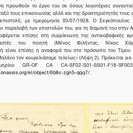
 να προωθούν το έργο του σε όσους λογοτέχνες συναντο
ταξύ τους επικοινωνίας αλλά και της δραστηριότητάς τους 
επιστολή, με ημερομηνία 03/07/1928. Ο Σεγκόπουλος 
ν παραλαβή των επιστολών του, για τη διαμονή του στην Α
ναφέρεται επίσης στη συρρίκνωση της αντικαβαφικής κρι
αστές του ποιητή (Μένος Φιλήντας, Νίκος Χάγε
κή είναι επίσης η αναφορά του στο πρόσωπο του Τίμου
αλάνο τον κουρελιάσαμε τελείως» (Λήψη 2). Πρόκειται για
μηρίου GR-OF CA CA-SF02-S01-SS01-F18-SF003-
y.onassis.org/el/object/6b8c-zgn5-qqq7/
.