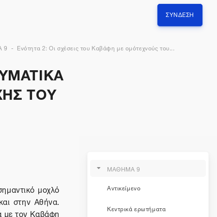
ΣΎΝΔΕΣΗ
 9
Ενότητα 2: Οι σχέσεις του Καβάφη με ομότεχνούς του...
ΕΥΜΑΤΙΚΑ
ΧΗΣ ΤΟΥ
ΜΑΘΗΜΑ 9
σημαντικό μοχλό
Αντικείμενο
και στην Αθήνα.
Κεντρικά ερωτήματα
κά με τον Καβάφη