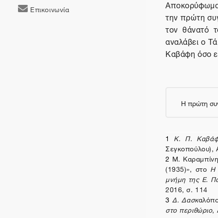
Αποκορύφωμα 
Επικοινωνία
την πρώτη συ
τον θάνατό τ
αναλάβει ο Τά
Καβάφη όσο εκ
Η πρώτη συ
1
Κ. Π. Καβά
Σεγκοπούλου), 
2
Μ. Καραμπίνη-
(1935)», στο
Η 
μνήμη της Ε. Π
2016, σ. 114
3
Δ. Δασκ
αλόπο
στο περιθώριο
,