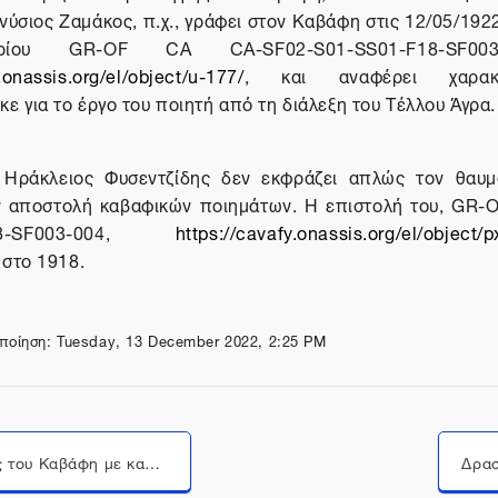
νύσιος Ζαμάκος, π.χ., γράφει στον Καβάφη στις 12/05/192
ρίου GR-OF CA CA-SF02-S01-SS01-F18-SF003
.onassis.org/el/object/u-177/
, και αναφέρει χαρακτ
 για το έργο του ποιητή από τη διάλεξη του Τέλλου Άγρα.
ο Ηράκλειος Φυσεντζίδης δεν εκφράζει απλώς τον θαυμ
ην αποστολή καβαφικών ποιημάτων. Η επιστολή του, GR
F18-SF003-004,
https://cavafy.onassis.org/el/object
 στο 1918.
ποίηση: Tuesday, 13 December 2022, 2:25 PM
Μεταπήδηση σε...
Οι σχέσεις του Καβάφη με καλλιτεχνικούς κύκλους του ελλαδικού χώρου
Δρασ